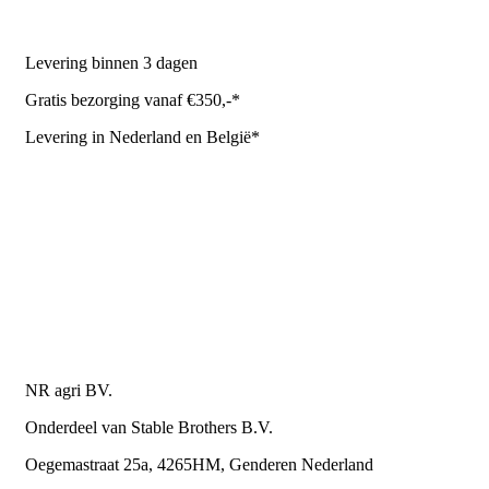
NR Agri biedt
Levering binnen 3 dagen
Gratis bezorging vanaf €350,-*
Levering in Nederland en België*
Levering en bezorgkosten
Retourneren of annuleren
Privacy Policy
Algemene leverings- en betalingsvoorwaarden voor
metaalwarenbedrijven
Contactgegevens
NR agri BV.
Onderdeel van Stable Brothers B.V.
Oegemastraat 25a, 4265HM, Genderen Nederland