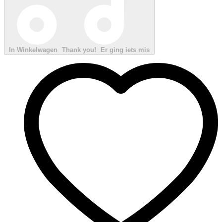
In Winkelwagen
Thank you!
Er ging iets mis