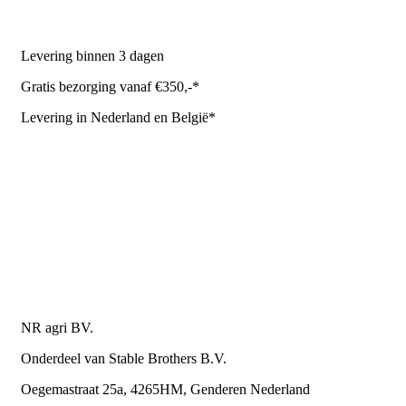
NR Agri biedt
Levering binnen 3 dagen
Gratis bezorging vanaf €350,-*
Levering in Nederland en België*
Levering en bezorgkosten
Retourneren of annuleren
Privacy Policy
Algemene leverings- en betalingsvoorwaarden voor
metaalwarenbedrijven
Contactgegevens
NR agri BV.
Onderdeel van Stable Brothers B.V.
Oegemastraat 25a, 4265HM, Genderen Nederland