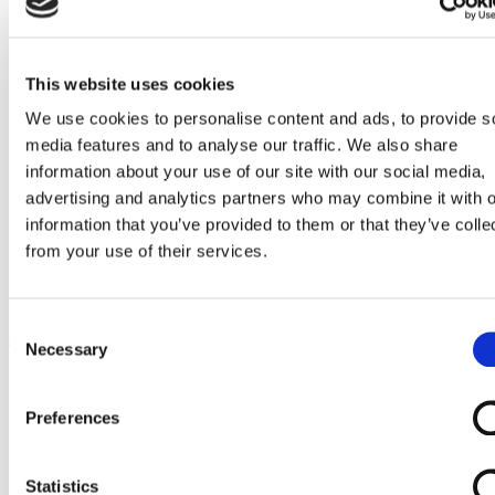
Go to Melkrobot
Lely Astronaut Melkrobot
Lely Discovery Mestrobot
DeLaval VMS Melkrobot
Fullwood Merlin
This website uses cookies
GEA MIone
We use cookies to personalise content and ads, to provide s
Stal benodigdheden
Go to Stal benodigdheden
media features and to analyse our traffic. We also share
Koeborstel
information about your use of our site with our social media,
Ambic onderdelen
advertising and analytics partners who may combine it with o
Minimelkers
stalartikelen
information that you’ve provided to them or that they’ve colle
Skelex
from your use of their services.
Home
Manchon d'origine Clover Delaval 877577-01
Consent
Ga naar het einde van de afbeeldingen-gallerij
Necessary
Selection
Preferences
Statistics