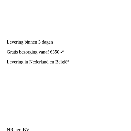
Melkrobot
Stal benodigdheden
NR Agri biedt
Levering binnen 3 dagen
Gratis bezorging vanaf €350,-*
Levering in Nederland en België*
Levering en bezorgkosten
Retourneren of annuleren
Privacy Policy
Algemene leverings- en betalingsvoorwaarden voor
metaalwarenbedrijven
Contactgegevens
NR agri BV.