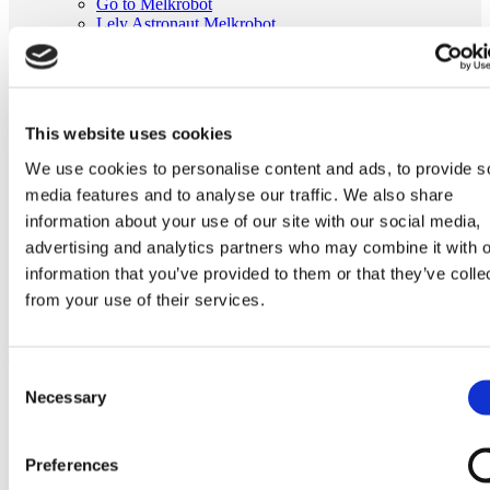
Go to Melkrobot
Lely Astronaut Melkrobot
Lely Discovery Mestrobot
DeLaval VMS Melkrobot
Fullwood Merlin
GEA MIone
Stal benodigdheden
This website uses cookies
Go to Stal benodigdheden
Koeborstel
We use cookies to personalise content and ads, to provide s
Ambic onderdelen
media features and to analyse our traffic. We also share
Minimelkers
stalartikelen
information about your use of our site with our social media,
Skelex
advertising and analytics partners who may combine it with o
information that you’ve provided to them or that they’ve colle
Home
Lucht cilinder passend voor balans cluster arm GEA
from your use of their services.
melkrobot 7801-1970-090
Ga naar het einde van de afbeeldingen-gallerij
Consent
Necessary
Selection
Preferences