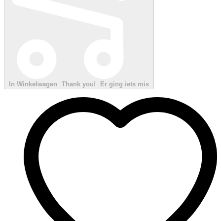
In Winkelwagen
Thank you!
Er ging iets mis