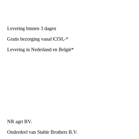
Stal benodigdheden
NR Agri biedt
Levering binnen 3 dagen
Gratis bezorging vanaf €350,-*
Levering in Nederland en België*
Levering en bezorgkosten
Retourneren of annuleren
Privacy Policy
Algemene leverings- en betalingsvoorwaarden voor
metaalwarenbedrijven
Contactgegevens
NR agri BV.
Onderdeel van Stable Brothers B.V.