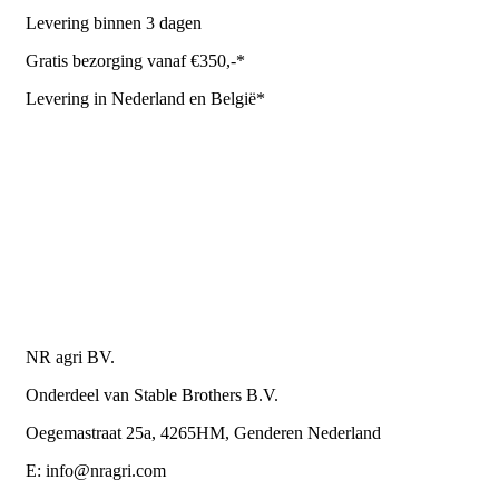
Levering binnen 3 dagen
Gratis bezorging vanaf €350,-*
Levering in Nederland en België*
Levering en bezorgkosten
Retourneren of annuleren
Privacy Policy
Algemene leverings- en betalingsvoorwaarden voor
metaalwarenbedrijven
Contactgegevens
NR agri BV.
Onderdeel van Stable Brothers B.V.
Oegemastraat 25a, 4265HM, Genderen Nederland
E: info@nragri.com