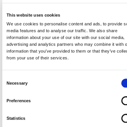
Go to Melkrobot
Lely Astronaut Melkrobot
Lely Discovery Mestrobot
This website uses cookies
DeLaval VMS Melkrobot
Fullwood Merlin
We use cookies to personalise content and ads, to provide s
GEA MIone
media features and to analyse our traffic. We also share
Stal benodigdheden
Go to Stal benodigdheden
information about your use of our site with our social media,
Koeborstel
advertising and analytics partners who may combine it with o
Ambic onderdelen
information that you’ve provided to them or that they’ve colle
Minimelkers
stalartikelen
from your use of their services.
Skelex
Home
Stal benodigdheden
Consent
Minimelkers
Necessary
Selection
Schakelaar minimelker
Ga naar het einde van de afbeeldingen-gallerij
Preferences
Statistics