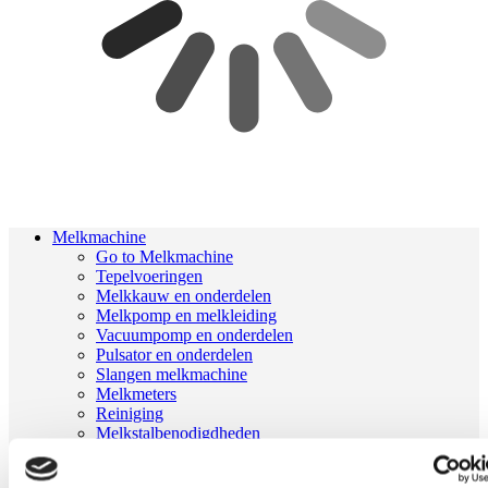
Melkmachine
Go to Melkmachine
Tepelvoeringen
Melkkauw en onderdelen
Melkpomp en melkleiding
Vacuumpomp en onderdelen
Pulsator en onderdelen
Slangen melkmachine
Melkmeters
Reiniging
Melkstalbenodigdheden
Geiten onderdelen
Melkrobot