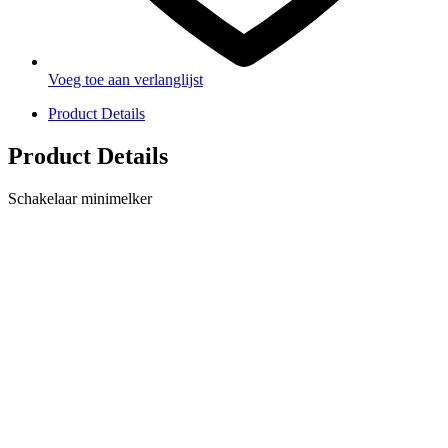
Voeg toe aan verlanglijst
Product Details
Product Details
Schakelaar minimelker
PRODUCTEN
Melkmachine
Melkrobot
Stal benodigdheden
NR Agri biedt