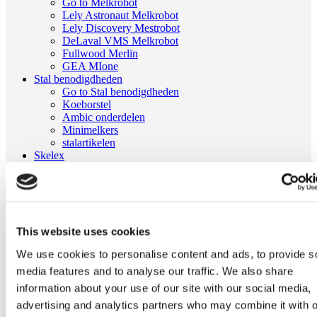
Go to Melkrobot
Lely Astronaut Melkrobot
Lely Discovery Mestrobot
DeLaval VMS Melkrobot
Fullwood Merlin
GEA MIone
Stal benodigdheden
Go to Stal benodigdheden
Koeborstel
Ambic onderdelen
Minimelkers
stalartikelen
Skelex
Home
Melkmachine
Melkkauw en onderdelen
Melkkap passend voor Manus Optimum Manus 955999-01
This website uses cookies
Ga naar het einde van de afbeeldingen-gallerij
We use cookies to personalise content and ads, to provide s
media features and to analyse our traffic. We also share
information about your use of our site with our social media,
advertising and analytics partners who may combine it with o