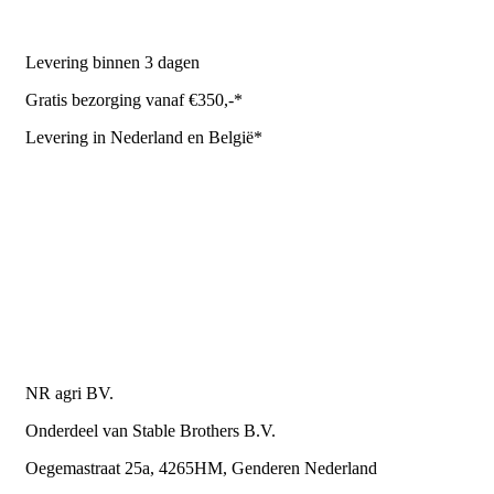
NR Agri biedt
Levering binnen 3 dagen
Gratis bezorging vanaf €350,-*
Levering in Nederland en België*
Levering en bezorgkosten
Retourneren of annuleren
Privacy Policy
Algemene leverings- en betalingsvoorwaarden voor
metaalwarenbedrijven
Contactgegevens
NR agri BV.
Onderdeel van Stable Brothers B.V.
Oegemastraat 25a, 4265HM, Genderen Nederland