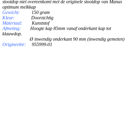
stootdop niet overeenkomt met de originele stootdop van Manus
optimum melkkap
Gewicht:
150 gram
Kleur:
Doorzichtig
Materiaal:
Kunststof
Afmeting:
Hoogte kap 85mm vanaf onderkant kap tot
klauwdop.
Ø inwendig onderkant 90 mm (inwendig gemeten)
Origineelnr:
955999-01
PRODUCTEN
Melkmachine
Melkrobot
Stal benodigdheden