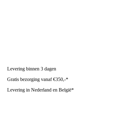
PRODUCTEN
Melkmachine
Melkrobot
Stal benodigdheden
NR Agri biedt
Levering binnen 3 dagen
Gratis bezorging vanaf €350,-*
Levering in Nederland en België*
Levering en bezorgkosten
Retourneren of annuleren
Privacy Policy
Algemene leverings- en betalingsvoorwaarden voor
metaalwarenbedrijven