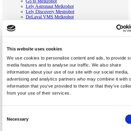
Go to Melkrobot
Lely Astronaut Melkrobot
Lely Discovery Mestrobot
DeLaval VMS Melkrobot
Fullwood Merlin
GEA MIone
Stal benodigdheden
Go to Stal benodigdheden
Koeborstel
Ambic onderdelen
This website uses cookies
Minimelkers
We use cookies to personalise content and ads, to provide s
stalartikelen
Skelex
media features and to analyse our traffic. We also share
information about your use of our site with our social media,
Home
advertising and analytics partners who may combine it with o
Melkmachine
Tepelvoeringen
information that you’ve provided to them or that they’ve colle
Tepelvoering passend voor Gascoigne Melotte 381987
from your use of their services.
Ga naar het einde van de afbeeldingen-gallerij
Consent
Necessary
Selection