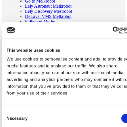
Go to Melkrobot
Lely Astronaut Melkrobot
Lely Discovery Mestrobot
DeLaval VMS Melkrobot
Fullwood Merlin
GEA MIone
Stal benodigdheden
Go to Stal benodigdheden
Koeborstel
Ambic onderdelen
This website uses cookies
Minimelkers
stalartikelen
We use cookies to personalise content and ads, to provide s
Skelex
media features and to analyse our traffic. We also share
Home
information about your use of our site with our social media,
Melkmachine
advertising and analytics partners who may combine it with o
Tepelvoeringen
information that you’ve provided to them or that they’ve colle
Silicone tepelvoering passend voor Westfalia 7029-2725-010
from your use of their services.
Ga naar het einde van de afbeeldingen-gallerij
Consent
Necessary
Selection