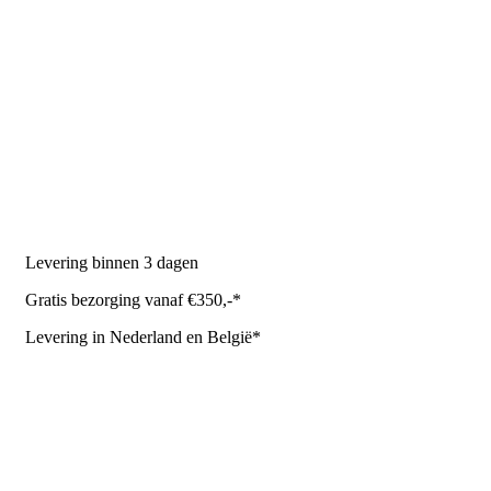
PRODUCTEN
Melkmachine
Melkrobot
Stal benodigdheden
NR Agri biedt
Levering binnen 3 dagen
Gratis bezorging vanaf €350,-*
Levering in Nederland en België*
Levering en bezorgkosten
Retourneren of annuleren
Privacy Policy
Algemene leverings- en betalingsvoorwaarden voor