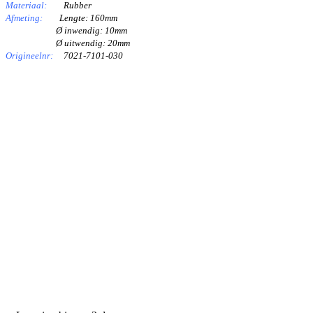
Materiaal:
Rubber
Afmeting:
Lengte: 160mm
Ø inwendig: 10mm
Ø uitwendig: 20mm
Origineelnr:
7021-7101-030
PRODUCTEN
Melkmachine
Melkrobot
Stal benodigdheden
NR Agri biedt