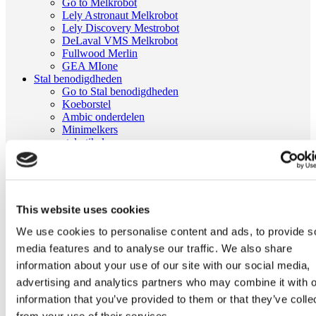
Go to Melkrobot
Lely Astronaut Melkrobot
Lely Discovery Mestrobot
DeLaval VMS Melkrobot
Fullwood Merlin
GEA MIone
Stal benodigdheden
Go to Stal benodigdheden
Koeborstel
Ambic onderdelen
Minimelkers
stalartikelen
Skelex
Home
Melkmachine
Slangen melkmachine
This website uses cookies
Melkslangetje 10x20x160mm passend voor Westfalia| 7021-
7101-030
We use cookies to personalise content and ads, to provide s
media features and to analyse our traffic. We also share
Ga naar het einde van de afbeeldingen-gallerij
information about your use of our site with our social media,
advertising and analytics partners who may combine it with o
information that you’ve provided to them or that they’ve colle