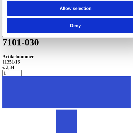
Slangen melkmachine
Allow selection
Melkslangetje 10x20x160mm
Deny
passend voor Westfalia| 7021-
7101-030
Artikelnummer
11351/16
€ 2,34