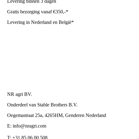
Levering binnen 3 dagen
Gratis bezorging vanaf €350,-*
Levering in Nederland en België*
Levering en bezorgkosten
Retourneren of annuleren
Privacy Policy
Algemene leverings- en betalingsvoorwaarden voor
metaalwarenbedrijven
Contactgegevens
NR agri BV.
Onderdeel van Stable Brothers B.V.
Oegemastraat 25a, 4265HM, Genderen Nederland
E: info@nragri.com
T: +31 85 06 00 508