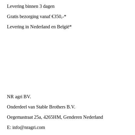
Levering binnen 3 dagen
Gratis bezorging vanaf €350,-*
Levering in Nederland en België*
Levering en bezorgkosten
Retourneren of annuleren
Privacy Policy
Algemene leverings- en betalingsvoorwaarden voor
metaalwarenbedrijven
Contactgegevens
NR agri BV.
Onderdeel van Stable Brothers B.V.
Oegemastraat 25a, 4265HM, Genderen Nederland
E: info@nragri.com