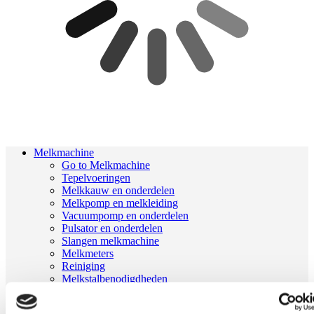
Melkmachine
Go to Melkmachine
Tepelvoeringen
Melkkauw en onderdelen
Melkpomp en melkleiding
Vacuumpomp en onderdelen
Pulsator en onderdelen
Slangen melkmachine
Melkmeters
Reiniging
Melkstalbenodigdheden
Geiten onderdelen
Melkrobot