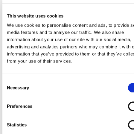
Go to Melkrobot
Lely Astronaut Melkrobot
Lely Discovery Mestrobot
This website uses cookies
DeLaval VMS Melkrobot
Fullwood Merlin
We use cookies to personalise content and ads, to provide s
GEA MIone
media features and to analyse our traffic. We also share
Stal benodigdheden
Go to Stal benodigdheden
information about your use of our site with our social media,
Koeborstel
advertising and analytics partners who may combine it with o
Ambic onderdelen
information that you’ve provided to them or that they’ve colle
Minimelkers
stalartikelen
from your use of their services.
Skelex
Home
Melkmachine
Consent
Melkpomp en melkleiding
Necessary
Selection
RVS bocht 90 graden
Ga naar het einde van de afbeeldingen-gallerij
Preferences
Statistics