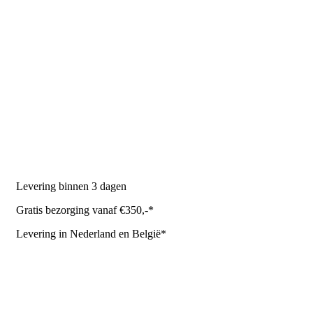
PRODUCTEN
Melkmachine
Melkrobot
Stal benodigdheden
NR Agri biedt
Levering binnen 3 dagen
Gratis bezorging vanaf €350,-*
Levering in Nederland en België*
Levering en bezorgkosten
Retourneren of annuleren
Privacy Policy