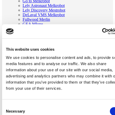
Go to Melkrobot
Lely Astronaut Melkrobot
Lely Discovery Mestrobot
DeLaval VMS Melkrobot
Fullwood Merlin
GEA MIone
Stal benodigdheden
Go to Stal benodigdheden
Koeborstel
Ambic onderdelen
Minimelkers
This website uses cookies
stalartikelen
Skelex
We use cookies to personalise content and ads, to provide s
media features and to analyse our traffic. We also share
Home
Melkmachine
information about your use of our site with our social media,
Melkpomp en melkleiding
advertising and analytics partners who may combine it with o
Membraan passend voor Dairymaster
information that you’ve provided to them or that they’ve colle
Ga naar het einde van de afbeeldingen-gallerij
from your use of their services.
Consent
Necessary
Selection