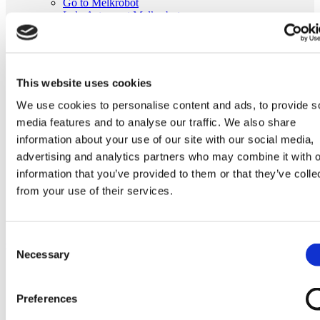
Go to Melkrobot
Lely Astronaut Melkrobot
Lely Discovery Mestrobot
DeLaval VMS Melkrobot
Fullwood Merlin
GEA MIone
Stal benodigdheden
This website uses cookies
Go to Stal benodigdheden
We use cookies to personalise content and ads, to provide s
Koeborstel
Ambic onderdelen
media features and to analyse our traffic. We also share
Minimelkers
information about your use of our site with our social media,
stalartikelen
advertising and analytics partners who may combine it with o
Skelex
information that you’ve provided to them or that they’ve colle
Home
from your use of their services.
Melkmachine
Tepelvoeringen
Originele Westfalia 7750-2725-029 tepelvoering
Consent
Ga naar het einde van de afbeeldingen-gallerij
Necessary
Selection
Preferences