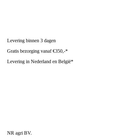
Melkrobot
Stal benodigdheden
NR Agri biedt
Levering binnen 3 dagen
Gratis bezorging vanaf €350,-*
Levering in Nederland en België*
Levering en bezorgkosten
Retourneren of annuleren
Privacy Policy
Algemene leverings- en betalingsvoorwaarden voor
metaalwarenbedrijven
Contactgegevens
NR agri BV.