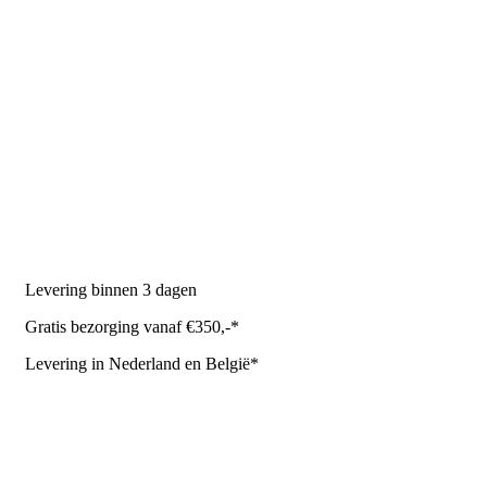
PRODUCTEN
Melkmachine
Melkrobot
Stal benodigdheden
NR Agri biedt
Levering binnen 3 dagen
Gratis bezorging vanaf €350,-*
Levering in Nederland en België*
Levering en bezorgkosten
Retourneren of annuleren
Privacy Policy