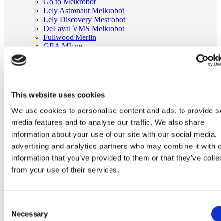
Go to Melkrobot
Lely Astronaut Melkrobot
Lely Discovery Mestrobot
DeLaval VMS Melkrobot
Fullwood Merlin
GEA MIone
Stal benodigdheden
Go to Stal benodigdheden
Koeborstel
Ambic onderdelen
Minimelkers
This website uses cookies
stalartikelen
Skelex
We use cookies to personalise content and ads, to provide s
media features and to analyse our traffic. We also share
Home
Melkmachine
information about your use of our site with our social media,
Slangen melkmachine
advertising and analytics partners who may combine it with o
Melkslang D16 x D28 1 meter t/m 4 meter
information that you’ve provided to them or that they’ve colle
Ga naar het einde van de afbeeldingen-gallerij
from your use of their services.
Consent
Necessary
Selection