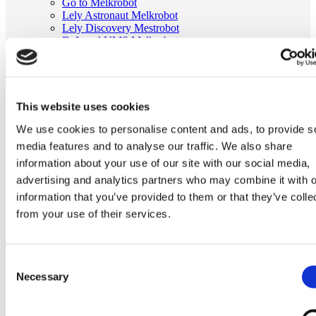
Go to Melkrobot
Lely Astronaut Melkrobot
Lely Discovery Mestrobot
DeLaval VMS Melkrobot
Fullwood Merlin
GEA MIone
Stal benodigdheden
Go to Stal benodigdheden
Koeborstel
This website uses cookies
Ambic onderdelen
We use cookies to personalise content and ads, to provide s
Minimelkers
stalartikelen
media features and to analyse our traffic. We also share
Skelex
information about your use of our site with our social media,
Home
advertising and analytics partners who may combine it with o
Melkrobot
information that you’ve provided to them or that they’ve colle
DeLaval VMS Melkrobot
from your use of their services.
Melkgiftindicator FI7 | Delaval 86538380
Ga naar het einde van de afbeeldingen-gallerij
Consent
Necessary
Selection