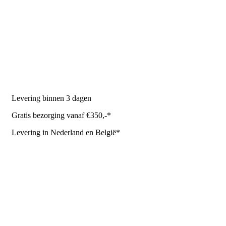
PRODUCTEN
Melkmachine
Melkrobot
Stal benodigdheden
NR Agri biedt
Levering binnen 3 dagen
Gratis bezorging vanaf €350,-*
Levering in Nederland en België*
Levering en bezorgkosten
Retourneren of annuleren
Privacy Policy
Algemene leverings- en betalingsvoorwaarden voor
metaalwarenbedrijven