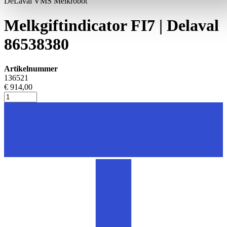
DeLaval VMS Melkrobot
Melkgiftindicator FI7 | Delaval
86538380
Artikelnummer
136521
€ 914,00