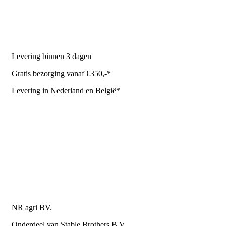
Stal benodigdheden
NR Agri biedt
Levering binnen 3 dagen
Gratis bezorging vanaf €350,-*
Levering in Nederland en België*
Levering en bezorgkosten
Retourneren of annuleren
Privacy Policy
Algemene leverings- en betalingsvoorwaarden voor
metaalwarenbedrijven
Contactgegevens
NR agri BV.
Onderdeel van Stable Brothers B.V.