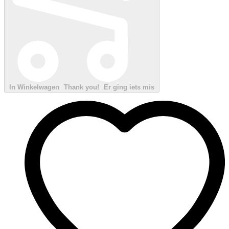
In Winkelwagen
Thank you!
Er ging iets mis