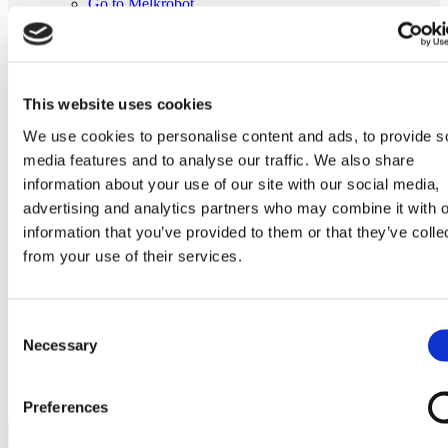
Go to Melkrobot
Lely Astronaut Melkrobot
Lely Discovery Mestrobot
DeLaval VMS Melkrobot
Fullwood Merlin
GEA MIone
This website uses cookies
Stal benodigdheden
Go to Stal benodigdheden
We use cookies to personalise content and ads, to provide s
Koeborstel
media features and to analyse our traffic. We also share
Ambic onderdelen
Minimelkers
information about your use of our site with our social media,
stalartikelen
advertising and analytics partners who may combine it with o
Skelex
information that you’ve provided to them or that they’ve colle
Home
from your use of their services.
Melkmachine
Slangen melkmachine
Luchtslang Enkel D11xD21 rol van 12,5 meter
Consent
Ga naar het einde van de afbeeldingen-gallerij
Necessary
Selection
Preferences