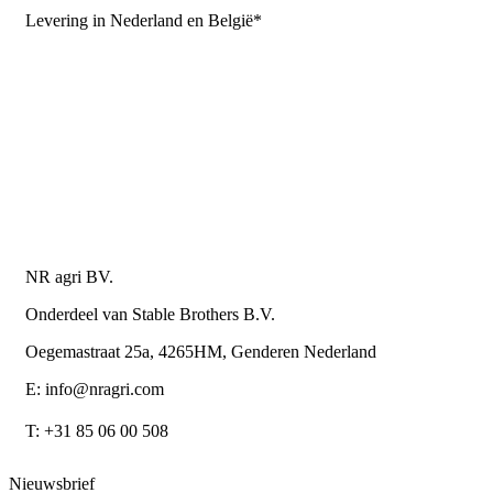
Levering in Nederland en België*
Levering en bezorgkosten
Retourneren of annuleren
Privacy Policy
Algemene leverings- en betalingsvoorwaarden voor
metaalwarenbedrijven
Contactgegevens
NR agri BV.
Onderdeel van Stable Brothers B.V.
Oegemastraat 25a, 4265HM, Genderen Nederland
E: info@nragri.com
T: +31 85 06 00 508
Nieuwsbrief