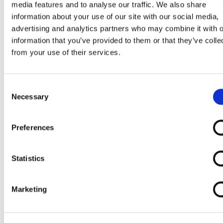
media features and to analyse our traffic. We also share
information about your use of our site with our social media,
advertising and analytics partners who may combine it with o
information that you’ve provided to them or that they’ve colle
from your use of their services.
Consent
Necessary
Selection
Melkmachine
Go to Melkmachine
Tepelvoeringen
Preferences
Melkkauw en onderdelen
Melkpomp en melkleiding
Vacuumpomp en onderdelen
Statistics
Pulsator en onderdelen
Slangen melkmachine
Melkmeters
Reiniging
Marketing
Melkstalbenodigdheden
Geiten onderdelen
Melkrobot