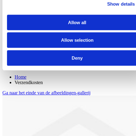
Go to Melkrobot
Show details
Lely Astronaut Melkrobot
Lely Discovery Mestrobot
DeLaval VMS Melkrobot
Allow all
Fullwood Merlin
GEA MIone
Stal benodigdheden
Go to Stal benodigdheden
Allow selection
Koeborstel
Ambic onderdelen
Minimelkers
Deny
stalartikelen
Skelex
Home
Verzendkosten
Ga naar het einde van de afbeeldingen-gallerij