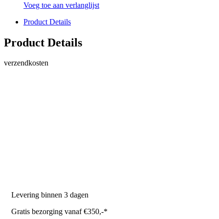
Voeg toe aan verlanglijst
Product Details
Product Details
verzendkosten
PRODUCTEN
Melkmachine
Melkrobot
Stal benodigdheden
NR Agri biedt
Levering binnen 3 dagen
Gratis bezorging vanaf €350,-*