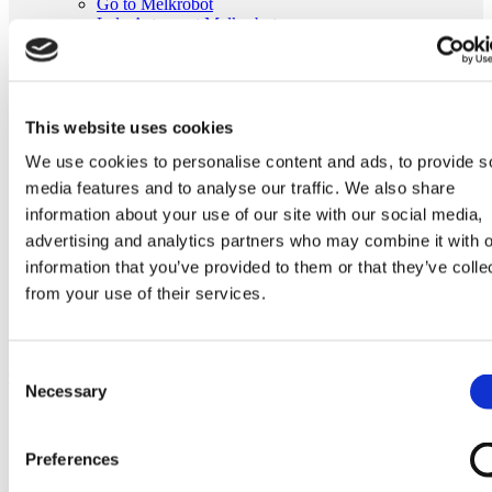
Go to Melkrobot
Lely Astronaut Melkrobot
Lely Discovery Mestrobot
DeLaval VMS Melkrobot
Fullwood Merlin
GEA MIone
Stal benodigdheden
This website uses cookies
Go to Stal benodigdheden
We use cookies to personalise content and ads, to provide s
Koeborstel
Ambic onderdelen
media features and to analyse our traffic. We also share
Minimelkers
information about your use of our site with our social media,
stalartikelen
advertising and analytics partners who may combine it with o
Skelex
information that you’ve provided to them or that they’ve colle
Home
from your use of their services.
Stal benodigdheden
Koeborstel
Vervangende borstel passend voor Lely Luna koeborstel
Consent
Ga naar het einde van de afbeeldingen-gallerij
Necessary
Selection
Preferences