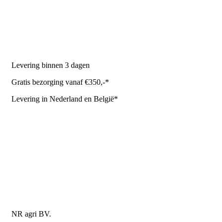
Melkrobot
Stal benodigdheden
NR Agri biedt
Levering binnen 3 dagen
Gratis bezorging vanaf €350,-*
Levering in Nederland en België*
Levering en bezorgkosten
Retourneren of annuleren
Privacy Policy
Algemene leverings- en betalingsvoorwaarden voor
metaalwarenbedrijven
Contactgegevens
NR agri BV.