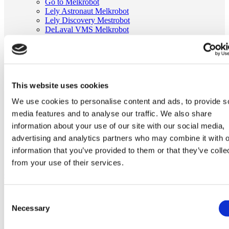
Go to Melkrobot
Lely Astronaut Melkrobot
Lely Discovery Mestrobot
DeLaval VMS Melkrobot
Fullwood Merlin
GEA MIone
Stal benodigdheden
Go to Stal benodigdheden
Koeborstel
Ambic onderdelen
This website uses cookies
Minimelkers
We use cookies to personalise content and ads, to provide s
stalartikelen
Skelex
media features and to analyse our traffic. We also share
information about your use of our site with our social media,
Home
advertising and analytics partners who may combine it with o
Melkmachine
Tepelvoeringen
information that you’ve provided to them or that they’ve colle
Tepelvoering passend voor Fullwood 20134
from your use of their services.
Ga naar het einde van de afbeeldingen-gallerij
Consent
Necessary
Selection