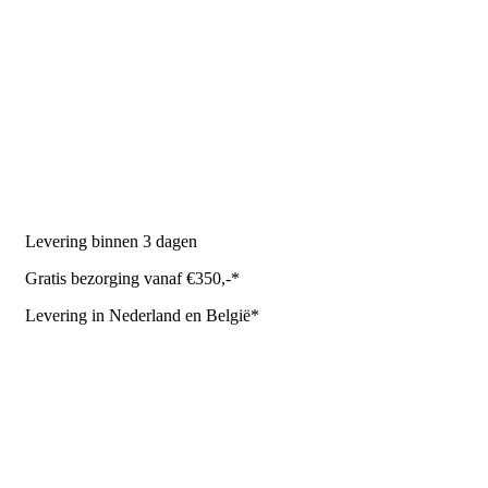
PRODUCTEN
Melkmachine
Melkrobot
Stal benodigdheden
NR Agri biedt
Levering binnen 3 dagen
Gratis bezorging vanaf €350,-*
Levering in Nederland en België*
Levering en bezorgkosten
Retourneren of annuleren
Privacy Policy
Algemene leverings- en betalingsvoorwaarden voor
metaalwarenbedrijven