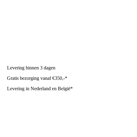
PRODUCTEN
Melkmachine
Melkrobot
Stal benodigdheden
NR Agri biedt
Levering binnen 3 dagen
Gratis bezorging vanaf €350,-*
Levering in Nederland en België*
Levering en bezorgkosten
Retourneren of annuleren
Privacy Policy
Algemene leverings- en betalingsvoorwaarden voor
metaalwarenbedrijven