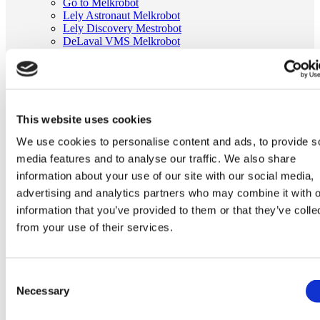
Go to Melkrobot
Lely Astronaut Melkrobot
Lely Discovery Mestrobot
DeLaval VMS Melkrobot
Fullwood Merlin
GEA MIone
Stal benodigdheden
Go to Stal benodigdheden
Koeborstel
Ambic onderdelen
This website uses cookies
Minimelkers
We use cookies to personalise content and ads, to provide s
stalartikelen
Skelex
media features and to analyse our traffic. We also share
information about your use of our site with our social media,
Home
advertising and analytics partners who may combine it with o
Melkmachine
Tepelvoeringen
information that you’ve provided to them or that they’ve colle
Tepelvoering passend voor Boumatic DK1F
from your use of their services.
Ga naar het einde van de afbeeldingen-gallerij
Consent
Necessary
Selection