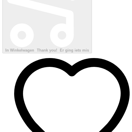
In Winkelwagen
Thank you!
Er ging iets mis