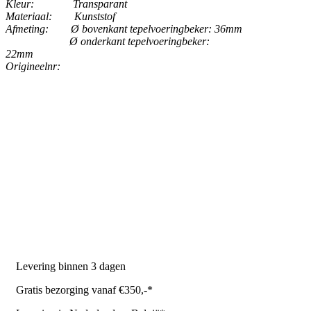
Kleur:
Transparant
Materiaal:
Kunststof
Afmeting:
Ø bovenkant tepelvoeringbeker: 36mm
Ø onderkant tepelvoeringbeker:
22mm
Origineelnr:
PRODUCTEN
Melkmachine
Melkrobot
Stal benodigdheden
NR Agri biedt
Levering binnen 3 dagen
Gratis bezorging vanaf €350,-*