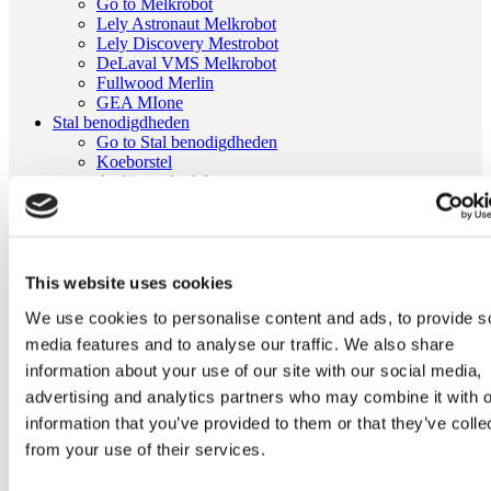
Go to Melkrobot
Lely Astronaut Melkrobot
Lely Discovery Mestrobot
DeLaval VMS Melkrobot
Fullwood Merlin
GEA MIone
Stal benodigdheden
Go to Stal benodigdheden
Koeborstel
Ambic onderdelen
Minimelkers
stalartikelen
Skelex
Home
This website uses cookies
Melkmachine
Geiten onderdelen
We use cookies to personalise content and ads, to provide s
Tepelvoering beker voor silicone tepelvoering Fullwood
media features and to analyse our traffic. We also share
information about your use of our site with our social media,
Ga naar het einde van de afbeeldingen-gallerij
advertising and analytics partners who may combine it with o
information that you’ve provided to them or that they’ve colle
from your use of their services.