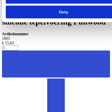
Geiten onderdelen
Tepelvoering beker voor
Deny
silicone tepelvoering Fullwood
Artikelnummer
1805
€ 15,82