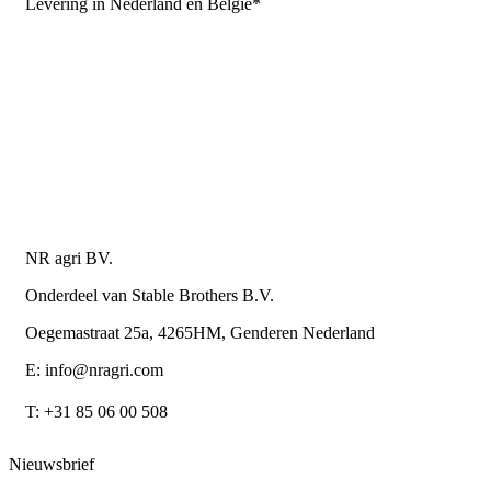
Levering in Nederland en België*
Levering en bezorgkosten
Retourneren of annuleren
Privacy Policy
Algemene leverings- en betalingsvoorwaarden voor
metaalwarenbedrijven
Contactgegevens
NR agri BV.
Onderdeel van Stable Brothers B.V.
Oegemastraat 25a, 4265HM, Genderen Nederland
E: info@nragri.com
T: +31 85 06 00 508
Nieuwsbrief