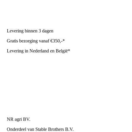
Stal benodigdheden
NR Agri biedt
Levering binnen 3 dagen
Gratis bezorging vanaf €350,-*
Levering in Nederland en België*
Levering en bezorgkosten
Retourneren of annuleren
Privacy Policy
Algemene leverings- en betalingsvoorwaarden voor
metaalwarenbedrijven
Contactgegevens
NR agri BV.
Onderdeel van Stable Brothers B.V.