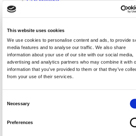
Go to Melkrobot
Lely Astronaut Melkrobot
Lely Discovery Mestrobot
DeLaval VMS Melkrobot
Fullwood Merlin
GEA MIone
This website uses cookies
Stal benodigdheden
Go to Stal benodigdheden
We use cookies to personalise content and ads, to provide s
Koeborstel
media features and to analyse our traffic. We also share
Ambic onderdelen
information about your use of our site with our social media,
Minimelkers
stalartikelen
advertising and analytics partners who may combine it with o
Skelex
information that you’ve provided to them or that they’ve colle
from your use of their services.
Home
Melkmachine
Tepelvoeringen
Originele Fullwood 20168 tepelvoering
Consent
Necessary
Ga naar het einde van de afbeeldingen-gallerij
Selection
Preferences