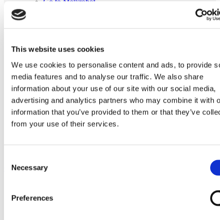
Go to Melkrobot
Lely Astronaut Melkrobot
Lely Discovery Mestrobot
DeLaval VMS Melkrobot
Fullwood Merlin
GEA MIone
This website uses cookies
Stal benodigdheden
Go to Stal benodigdheden
We use cookies to personalise content and ads, to provide s
Koeborstel
media features and to analyse our traffic. We also share
Ambic onderdelen
information about your use of our site with our social media,
Minimelkers
stalartikelen
advertising and analytics partners who may combine it with o
Skelex
information that you’ve provided to them or that they’ve colle
from your use of their services.
Home
Melkmachine
Tepelvoeringen
Originele Fullwood 20138 tepelvoering
Consent
Necessary
Ga naar het einde van de afbeeldingen-gallerij
Selection
Preferences