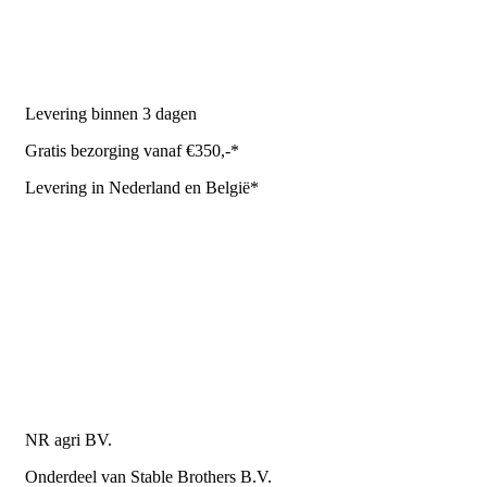
Stal benodigdheden
NR Agri biedt
Levering binnen 3 dagen
Gratis bezorging vanaf €350,-*
Levering in Nederland en België*
Levering en bezorgkosten
Retourneren of annuleren
Privacy Policy
Algemene leverings- en betalingsvoorwaarden voor
metaalwarenbedrijven
Contactgegevens
NR agri BV.
Onderdeel van Stable Brothers B.V.