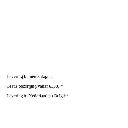
PRODUCTEN
Melkmachine
Melkrobot
Stal benodigdheden
NR Agri biedt
Levering binnen 3 dagen
Gratis bezorging vanaf €350,-*
Levering in Nederland en België*
Levering en bezorgkosten
Retourneren of annuleren
Privacy Policy