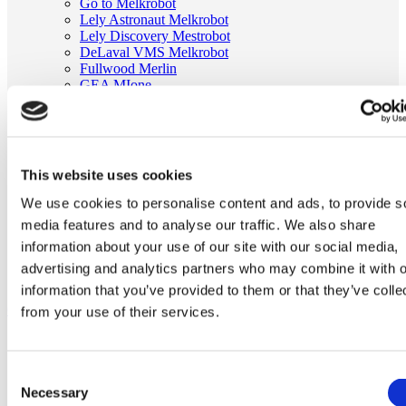
Go to Melkrobot
Lely Astronaut Melkrobot
Lely Discovery Mestrobot
DeLaval VMS Melkrobot
Fullwood Merlin
GEA MIone
Stal benodigdheden
Go to Stal benodigdheden
Koeborstel
Ambic onderdelen
Minimelkers
This website uses cookies
stalartikelen
Skelex
We use cookies to personalise content and ads, to provide s
media features and to analyse our traffic. We also share
Home
Melkmachine
information about your use of our site with our social media,
Tepelvoeringen
advertising and analytics partners who may combine it with o
Originele DeLaval tepelvoering 960017-02
information that you’ve provided to them or that they’ve colle
Ga naar het einde van de afbeeldingen-gallerij
from your use of their services.
Consent
Necessary
Selection