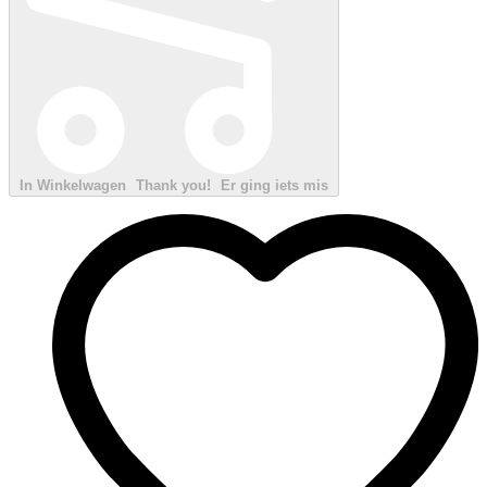
In Winkelwagen
Thank you!
Er ging iets mis