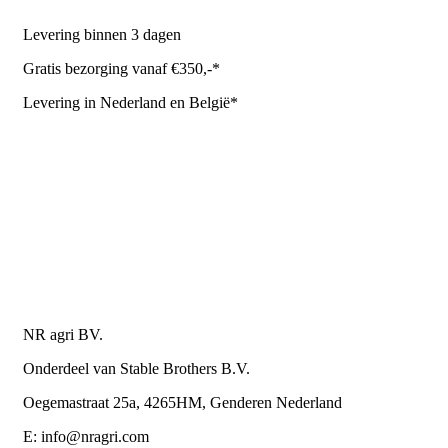
Levering binnen 3 dagen
Gratis bezorging vanaf €350,-*
Levering in Nederland en België*
Levering en bezorgkosten
Retourneren of annuleren
Privacy Policy
Algemene leverings- en betalingsvoorwaarden voor
metaalwarenbedrijven
Contactgegevens
NR agri BV.
Onderdeel van Stable Brothers B.V.
Oegemastraat 25a, 4265HM, Genderen Nederland
E: info@nragri.com