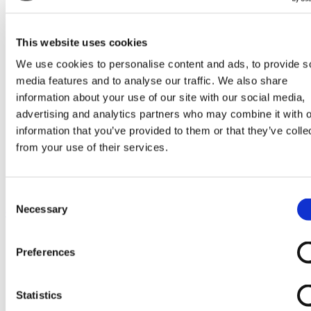
Go to Melkrobot
Lely Astronaut Melkrobot
Lely Discovery Mestrobot
DeLaval VMS Melkrobot
This website uses cookies
Fullwood Merlin
We use cookies to personalise content and ads, to provide s
GEA MIone
Stal benodigdheden
media features and to analyse our traffic. We also share
Go to Stal benodigdheden
information about your use of our site with our social media,
Koeborstel
advertising and analytics partners who may combine it with o
Ambic onderdelen
Minimelkers
information that you’ve provided to them or that they’ve colle
stalartikelen
from your use of their services.
Skelex
Home
Originele Boumatic R1EX tepelvoering
Consent
Necessary
Selection
Ga naar het einde van de afbeeldingen-gallerij
Preferences
Statistics