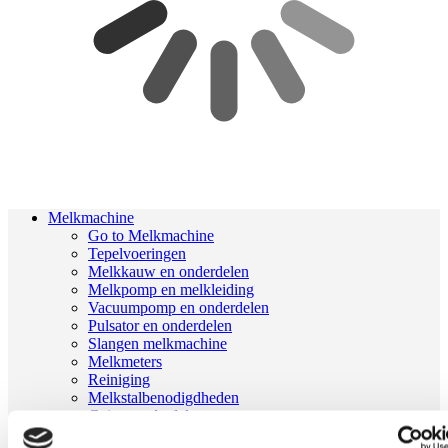
Melkmachine
Go to Melkmachine
Tepelvoeringen
Melkkauw en onderdelen
Melkpomp en melkleiding
Vacuumpomp en onderdelen
Pulsator en onderdelen
Slangen melkmachine
Melkmeters
Reiniging
Melkstalbenodigdheden
Geiten onderdelen
Melkrobot