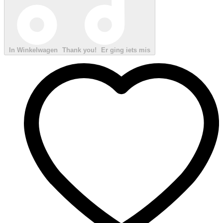
In Winkelwagen
Thank you!
Er ging iets mis