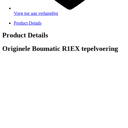
Voeg toe aan verlanglijst
Product Details
Product Details
Originele Boumatic R1EX tepelvoering
PRODUCTEN
Melkmachine
Melkrobot
Stal benodigdheden
NR Agri biedt