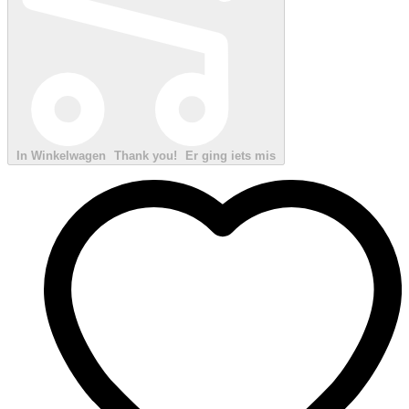
In Winkelwagen
Thank you!
Er ging iets mis