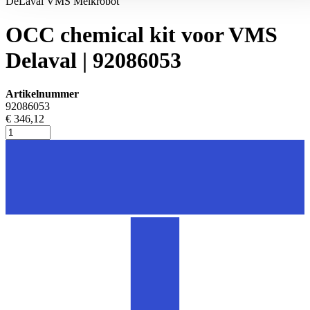
DeLaval VMS Melkrobot
OCC chemical kit voor VMS
Delaval | 92086053
Artikelnummer
92086053
€ 346,12