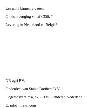
Levering binnen 3 dagen
Gratis bezorging vanaf €350,-*
Levering in Nederland en België*
Levering en bezorgkosten
Retourneren of annuleren
Privacy Policy
Algemene leverings- en betalingsvoorwaarden voor
metaalwarenbedrijven
Contactgegevens
NR agri BV.
Onderdeel van Stable Brothers B.V.
Oegemastraat 25a, 4265HM, Genderen Nederland
E: info@nragri.com