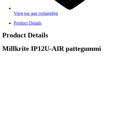
Voeg toe aan verlanglijst
Product Details
Product Details
Millkrite IP12U-AIR pattegummi
PRODUCTEN
Melkmachine
Melkrobot
Stal benodigdheden
NR Agri biedt