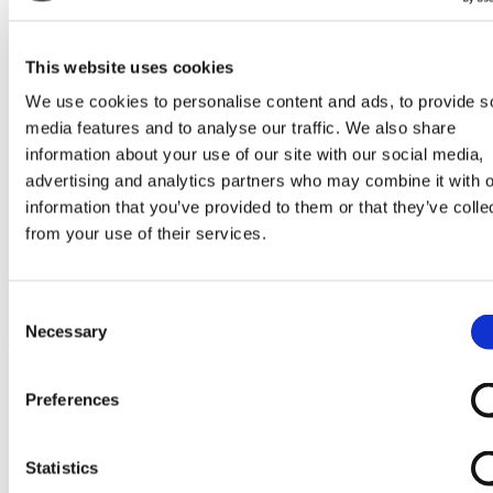
Go to Melkrobot
Lely Astronaut Melkrobot
Lely Discovery Mestrobot
DeLaval VMS Melkrobot
This website uses cookies
Fullwood Merlin
We use cookies to personalise content and ads, to provide s
GEA MIone
Stal benodigdheden
media features and to analyse our traffic. We also share
Go to Stal benodigdheden
information about your use of our site with our social media,
Koeborstel
advertising and analytics partners who may combine it with o
Ambic onderdelen
Minimelkers
information that you’ve provided to them or that they’ve colle
stalartikelen
from your use of their services.
Skelex
Home
Millkrite IP12U-AIR pattegummi
Consent
Necessary
Selection
Ga naar het einde van de afbeeldingen-gallerij
Preferences
Statistics