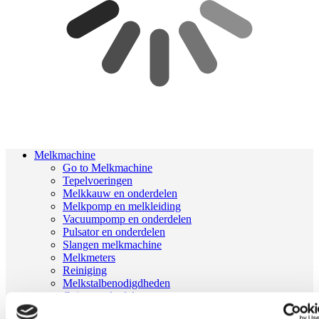
Melkmachine
Go to Melkmachine
Tepelvoeringen
Melkkauw en onderdelen
Melkpomp en melkleiding
Vacuumpomp en onderdelen
Pulsator en onderdelen
Slangen melkmachine
Melkmeters
Reiniging
Melkstalbenodigdheden
Geiten onderdelen
Melkrobot