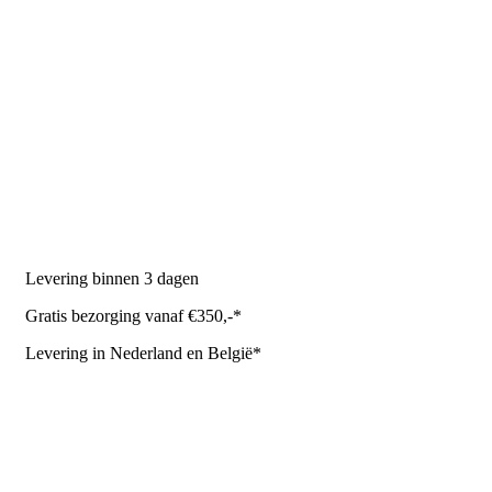
PRODUCTEN
Melkmachine
Melkrobot
Stal benodigdheden
NR Agri biedt
Levering binnen 3 dagen
Gratis bezorging vanaf €350,-*
Levering in Nederland en België*
Levering en bezorgkosten
Retourneren of annuleren
Privacy Policy