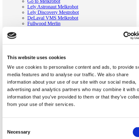
Go to Melkrobot
Lely Astronaut Melkrobot
Lely Discovery Mestrobot
DeLaval VMS Melkrobot
Fullwood Merlin
GEA MIone
Stal benodigdheden
Go to Stal benodigdheden
Koeborstel
Ambic onderdelen
Minimelkers
This website uses cookies
stalartikelen
We use cookies to personalise content and ads, to provide s
Skelex
media features and to analyse our traffic. We also share
Home
information about your use of our site with our social media,
Melkmachine
advertising and analytics partners who may combine it with o
Tepelvoeringen
Milkrite tepelvoering passend voor Surge 10025
information that you’ve provided to them or that they’ve colle
from your use of their services.
Ga naar het einde van de afbeeldingen-gallerij
Consent
Necessary
Selection