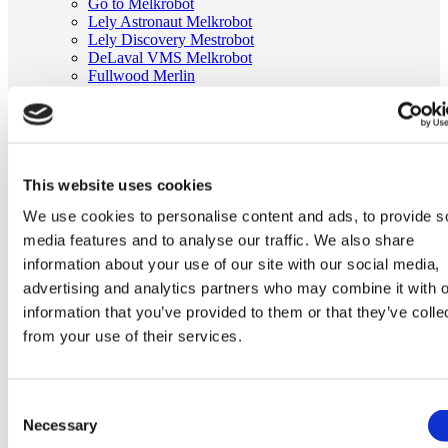
Go to Melkrobot
Lely Astronaut Melkrobot
Lely Discovery Mestrobot
DeLaval VMS Melkrobot
Fullwood Merlin
GEA MIone
Stal benodigdheden
Go to Stal benodigdheden
Koeborstel
Ambic onderdelen
Minimelkers
This website uses cookies
stalartikelen
We use cookies to personalise content and ads, to provide s
Skelex
media features and to analyse our traffic. We also share
Home
information about your use of our site with our social media,
Melkmachine
advertising and analytics partners who may combine it with o
Tepelvoeringen
Milkrite tepelvoering passend voor SAC 25215020
information that you’ve provided to them or that they’ve colle
from your use of their services.
Ga naar het einde van de afbeeldingen-gallerij
Consent
Necessary
Selection