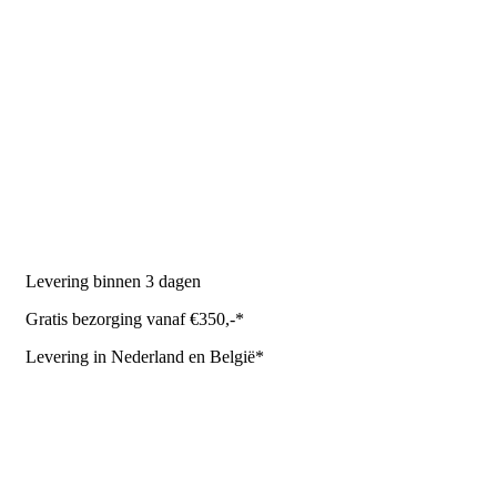
PRODUCTEN
Melkmachine
Melkrobot
Stal benodigdheden
NR Agri biedt
Levering binnen 3 dagen
Gratis bezorging vanaf €350,-*
Levering in Nederland en België*
Levering en bezorgkosten
Retourneren of annuleren
Privacy Policy