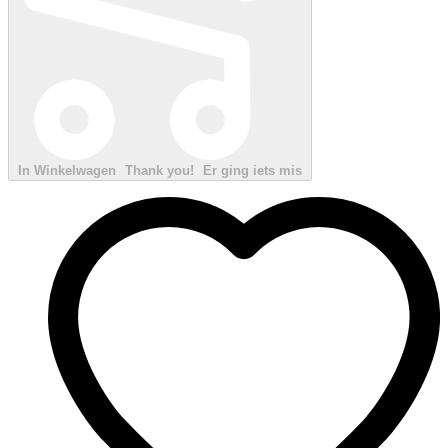
In Winkelwagen
Thank you!
Er ging iets mis