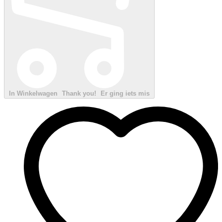
In Winkelwagen
Thank you!
Er ging iets mis