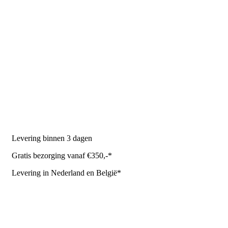
PRODUCTEN
Melkmachine
Melkrobot
Stal benodigdheden
NR Agri biedt
Levering binnen 3 dagen
Gratis bezorging vanaf €350,-*
Levering in Nederland en België*
Levering en bezorgkosten
Retourneren of annuleren
Privacy Policy