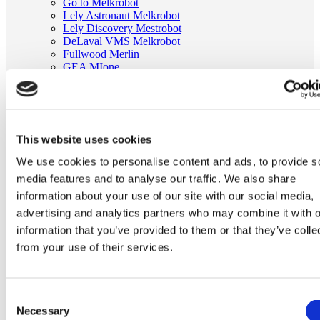
Go to Melkrobot
Lely Astronaut Melkrobot
Lely Discovery Mestrobot
DeLaval VMS Melkrobot
Fullwood Merlin
GEA MIone
Stal benodigdheden
Go to Stal benodigdheden
Koeborstel
Ambic onderdelen
Minimelkers
This website uses cookies
stalartikelen
Skelex
We use cookies to personalise content and ads, to provide s
media features and to analyse our traffic. We also share
Home
Melkmachine
information about your use of our site with our social media,
Tepelvoeringen
advertising and analytics partners who may combine it with o
Milkrite tepelvoering passend voor Gascoigne Melotte
information that you’ve provided to them or that they’ve colle
381988
from your use of their services.
Ga naar het einde van de afbeeldingen-gallerij
Consent
Necessary
Selection