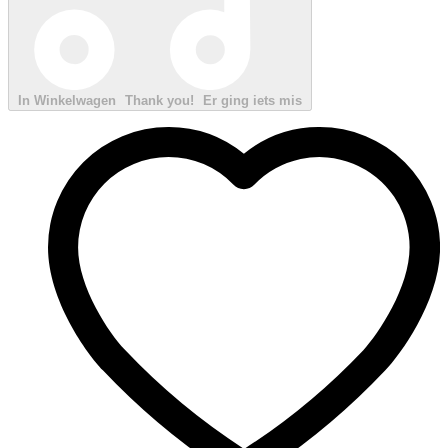
In Winkelwagen
Thank you!
Er ging iets mis