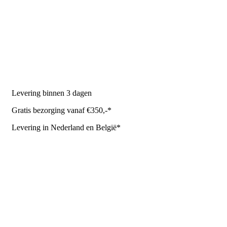
Melkmachine
Melkrobot
Stal benodigdheden
NR Agri biedt
Levering binnen 3 dagen
Gratis bezorging vanaf €350,-*
Levering in Nederland en België*
Levering en bezorgkosten
Retourneren of annuleren
Privacy Policy
Algemene leverings- en betalingsvoorwaarden voor
metaalwarenbedrijven
Contactgegevens