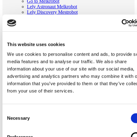
Go to Melkrobot
Lely Astronaut Melkrobot
Lely Discovery Mestrobot
DeLaval VMS Melkrobot
Fullwood Merlin
GEA MIone
Stal benodigdheden
Go to Stal benodigdheden
This website uses cookies
Koeborstel
Ambic onderdelen
We use cookies to personalise content and ads, to provide s
Minimelkers
media features and to analyse our traffic. We also share
stalartikelen
Skelex
information about your use of our site with our social media,
advertising and analytics partners who may combine it with o
Home
Manchon Milkrite type DeLaval 928179-01
information that you’ve provided to them or that they’ve colle
from your use of their services.
Ga naar het einde van de afbeeldingen-gallerij
Consent
Necessary
Selection
Preferences