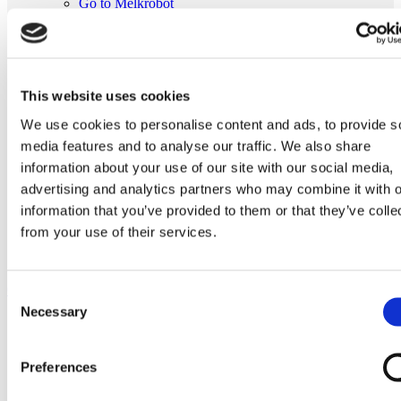
Go to Melkrobot
Lely Astronaut Melkrobot
Lely Discovery Mestrobot
DeLaval VMS Melkrobot
Fullwood Merlin
GEA MIone
This website uses cookies
Stal benodigdheden
Go to Stal benodigdheden
We use cookies to personalise content and ads, to provide s
Koeborstel
media features and to analyse our traffic. We also share
Ambic onderdelen
Minimelkers
information about your use of our site with our social media,
stalartikelen
advertising and analytics partners who may combine it with o
Skelex
information that you’ve provided to them or that they’ve colle
Home
from your use of their services.
Lucht cilinder passend voor poort GEA melkrobot 7801-
1970-070
Ga naar het einde van de afbeeldingen-gallerij
Consent
Necessary
Selection
Preferences