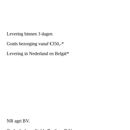
Melkrobot
Stal benodigdheden
NR Agri biedt
Levering binnen 3 dagen
Gratis bezorging vanaf €350,-*
Levering in Nederland en België*
Levering en bezorgkosten
Retourneren of annuleren
Privacy Policy
Algemene leverings- en betalingsvoorwaarden voor
metaalwarenbedrijven
Contactgegevens
NR agri BV.