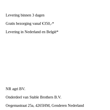
NR Agri biedt
Levering binnen 3 dagen
Gratis bezorging vanaf €350,-*
Levering in Nederland en België*
Levering en bezorgkosten
Retourneren of annuleren
Privacy Policy
Algemene leverings- en betalingsvoorwaarden voor
metaalwarenbedrijven
Contactgegevens
NR agri BV.
Onderdeel van Stable Brothers B.V.
Oegemastraat 25a, 4265HM, Genderen Nederland