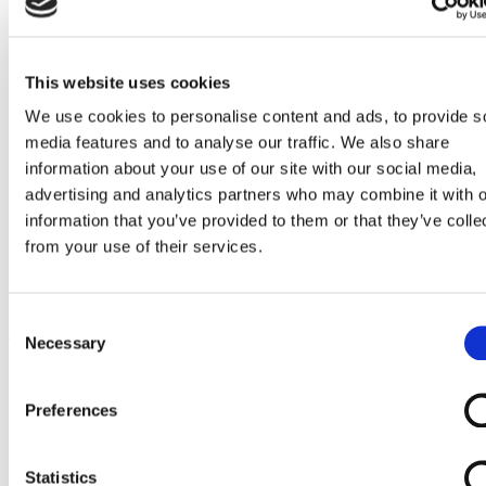
Go to Melkrobot
Lely Astronaut Melkrobot
Lely Discovery Mestrobot
DeLaval VMS Melkrobot
Fullwood Merlin
This website uses cookies
GEA MIone
We use cookies to personalise content and ads, to provide s
Stal benodigdheden
Go to Stal benodigdheden
media features and to analyse our traffic. We also share
Koeborstel
information about your use of our site with our social media,
Ambic onderdelen
advertising and analytics partners who may combine it with o
Minimelkers
stalartikelen
information that you’ve provided to them or that they’ve colle
Skelex
from your use of their services.
Home
Lucht cilinder passend voor GEA melkrobot 7801-1970-030
Consent
Ga naar het einde van de afbeeldingen-gallerij
Necessary
Selection
Preferences
Statistics