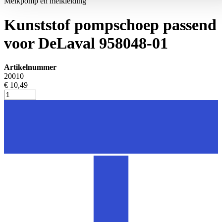
Melkpomp en melkleiding
Kunststof pompschoep passend
voor DeLaval 958048-01
Artikelnummer
20010
€ 10,49