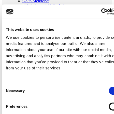
Go to Melkrobot
Lely Astronaut Melkrobot
Lely Discovery Mestrobot
DeLaval VMS Melkrobot
Fullwood Merlin
GEA MIone
Stal benodigdheden
This website uses cookies
Go to Stal benodigdheden
We use cookies to personalise content and ads, to provide s
Koeborstel
Ambic onderdelen
media features and to analyse our traffic. We also share
Minimelkers
information about your use of our site with our social media,
stalartikelen
advertising and analytics partners who may combine it with o
Skelex
information that you’ve provided to them or that they’ve colle
Home
from your use of their services.
Melkmachine
Melkpomp en melkleiding
Kunststof pompschoep passend voor DeLaval 958048-01
Consent
Ga naar het einde van de afbeeldingen-gallerij
Necessary
Selection
Preferences