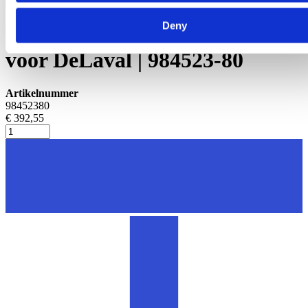
stalartikelen
Deny
Koeherkenningsdoek passend
voor DeLaval | 984523-80
Artikelnummer
98452380
€ 392,55