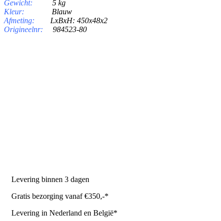
Gewicht:
5 kg
Kleur:
Blauw
Afmeting:
LxBxH: 450x48x2
Origineelnr:
984523-80
PRODUCTEN
Melkmachine
Melkrobot
Stal benodigdheden
NR Agri biedt
Levering binnen 3 dagen
Gratis bezorging vanaf €350,-*
Levering in Nederland en België*