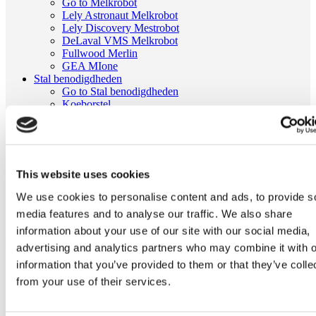
Go to Melkrobot
Lely Astronaut Melkrobot
Lely Discovery Mestrobot
DeLaval VMS Melkrobot
Fullwood Merlin
GEA MIone
Stal benodigdheden
Go to Stal benodigdheden
Koeborstel
Ambic onderdelen
Minimelkers
stalartikelen
Skelex
This website uses cookies
Home
Stal benodigdheden
We use cookies to personalise content and ads, to provide s
stalartikelen
media features and to analyse our traffic. We also share
Koeherkenningsdoek passend voor DeLaval | 984523-80
information about your use of our site with our social media,
Ga naar het einde van de afbeeldingen-gallerij
advertising and analytics partners who may combine it with o
information that you’ve provided to them or that they’ve colle
from your use of their services.