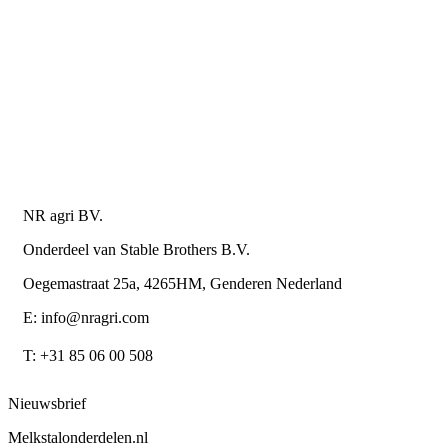
Levering en bezorgkosten
Retourneren of annuleren
Privacy Policy
Algemene leverings- en betalingsvoorwaarden voor
metaalwarenbedrijven
Contactgegevens
NR agri BV.
Onderdeel van Stable Brothers B.V.
Oegemastraat 25a, 4265HM, Genderen Nederland
E: info@nragri.com
T: +31 85 06 00 508
Nieuwsbrief
Melkstalonderdelen.nl