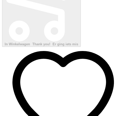
In Winkelwagen
Thank you!
Er ging iets mis