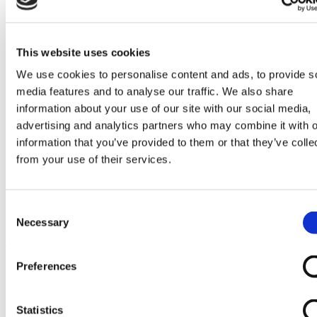
Go to Melkrobot
Lely Astronaut Melkrobot
Lely Discovery Mestrobot
DeLaval VMS Melkrobot
This website uses cookies
Fullwood Merlin
GEA MIone
We use cookies to personalise content and ads, to provide s
Stal benodigdheden
media features and to analyse our traffic. We also share
Go to Stal benodigdheden
Koeborstel
information about your use of our site with our social media,
Ambic onderdelen
advertising and analytics partners who may combine it with o
Minimelkers
information that you’ve provided to them or that they’ve colle
stalartikelen
Skelex
from your use of their services.
Home
Melkmachine
Melkpomp en melkleiding
Consent
Keerringset passend voor FP 66 melkpomp van Fullwood
Necessary
Selection
Ga naar het einde van de afbeeldingen-gallerij
Preferences
Statistics