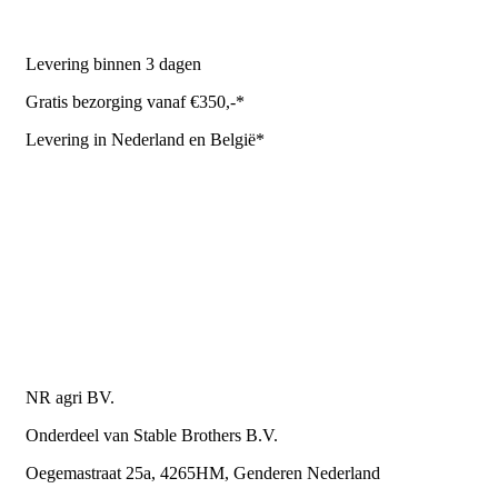
NR Agri biedt
Levering binnen 3 dagen
Gratis bezorging vanaf €350,-*
Levering in Nederland en België*
Levering en bezorgkosten
Retourneren of annuleren
Privacy Policy
Algemene leverings- en betalingsvoorwaarden voor
metaalwarenbedrijven
Contactgegevens
NR agri BV.
Onderdeel van Stable Brothers B.V.
Oegemastraat 25a, 4265HM, Genderen Nederland